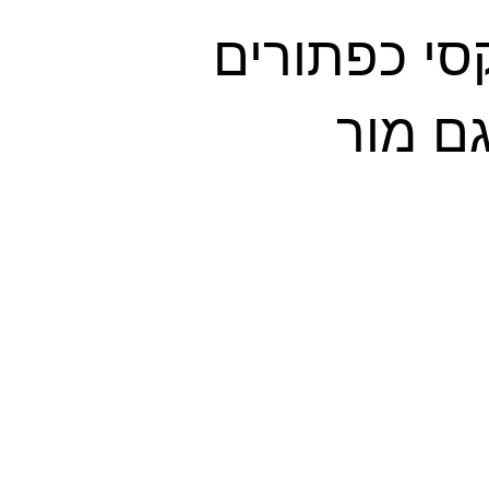
י כפתורים
ם מור