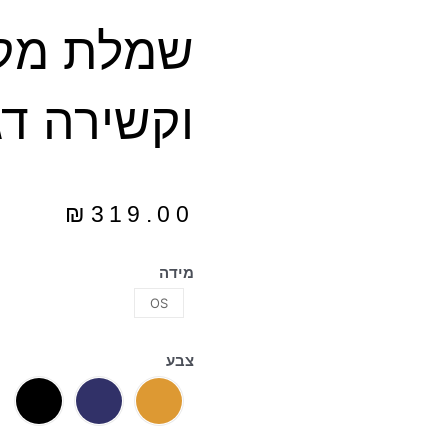
שמלת מקס
וקשירה דג
₪
319.00
מידה
OS
צבע