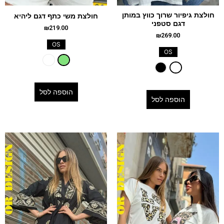
חולצת גיפיור שרוך כווץ במותן
חולצת משי כתף דגם ליהיא
דגם סטפני
₪
219.00
₪
269.00
OS
OS
הוספה לסל
הוספה לסל