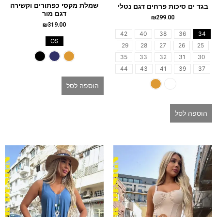
שמלת מקסי כפתורים וקשירה
בגד ים סיכות פרחים דגם נטלי
דגם מור
₪
299.00
₪
319.00
42
40
38
36
34
OS
29
28
27
26
25
35
33
32
31
30
44
43
41
39
37
הוספה לסל
הוספה לסל