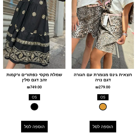
חצאית גינס מנומרת עם חגורה
שמלת מקסי כפתורים ורקמות
דגם נויה
זהב דגם סלין
₪
749.00
₪
279.00
OS
OS
הוספה לסל
הוספה לסל