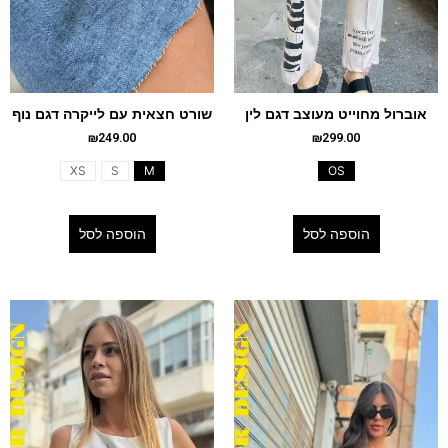
אוברול מחוייט מעוצב דגם לין
שורט חצאית עם לייקרה דגם נוף
₪
249.00
₪
299.00
XS
S
M
OS
הוספה לסל
הוספה לסל