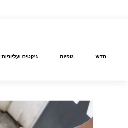
חדש
גופיות
ג’קטים ועליוניות