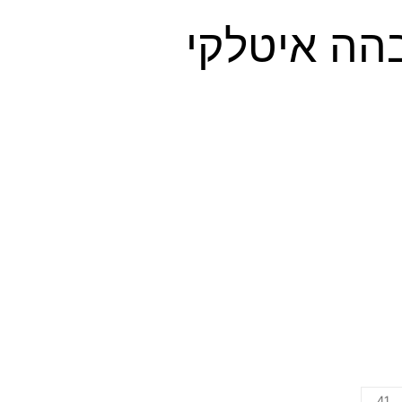
הה איטלקי
41