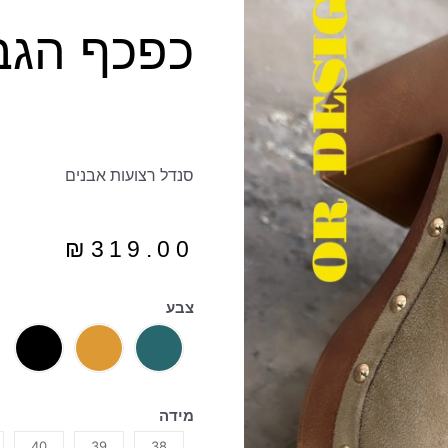
כפכף הגב
סנדל רצועות אבנים
₪
319.00
צבע
מידה
40
39
38