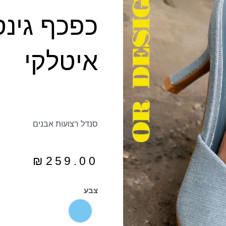
כפכף גינס
איטלקי
סנדל רצועות אבנים
₪
259.00
צבע