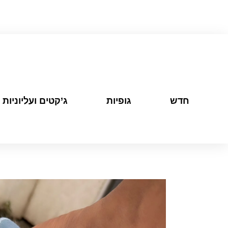
חדש
גופיות
ג’קטים ועליוניות