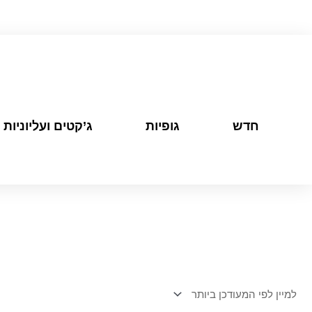
חדש
גופיות
ג’קטים ועליוניות