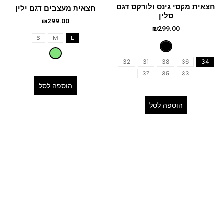
חצאית מקסי גינס ולורקס דגם
חצאית מעצבים דגם ילין
סלין
₪
299.00
₪
299.00
S
M
L
32
31
38
36
34
37
35
33
הוספה לסל
הוספה לסל