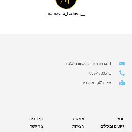
סמן קישורים
font_download
__mamacita_fashion
לאפס
cached
את
כל
האפשרויות
info@mamacitafashion.co.il
053-4738571
אילת 47, תל אביב
חדש
שמלות
דף הבית
ג'קטים ומעילים
חצאיות
צור קשר